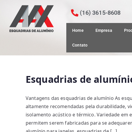
(16) 3615-8608
Home
Empresa
Pro
Contato
Esquadrias de alumíni
Vantagens das esquadrias de alumínio As esqu
altamente recomendadas pela durabilidade, vid
isolamento acústico e térmico. Variedade em 
permitem serem fabricadas para se adequarem
alumínio para janelas, esquadrias de […]