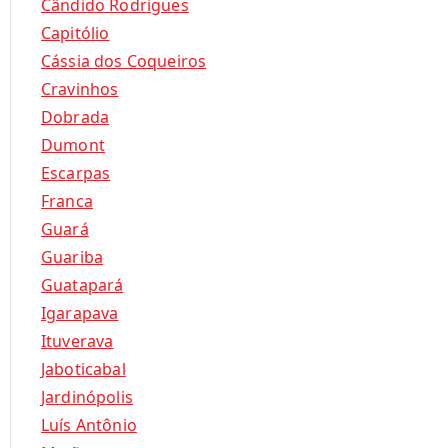
Cândido Rodrigues
Capitólio
Cássia dos Coqueiros
Cravinhos
Dobrada
Dumont
Escarpas
Franca
Guará
Guariba
Guatapará
Igarapava
Ituverava
Jaboticabal
Jardinópolis
Luís Antônio